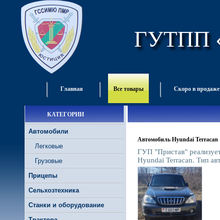
ГУТПП 
Главная
Все товары
Скоро в продаже
КАТЕГОРИИ
Автомобили
Автомобиль Hyundai Terracan
Легковые
ГУП "Пристав" реализуе
Hyundai Terracan. Тип авт
Грузовые
Прицепы
Сельхозтехника
Станки и оборудование
Трактора