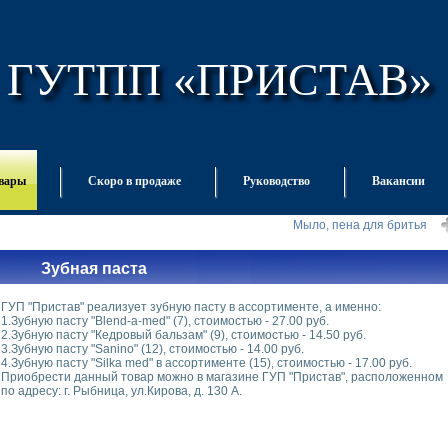
ГУТПП «ПРИСТАВ»
овары
Скоро в продаже
Руководство
Вакансии
Мыло, пена для бритья
Зубная паста
ГУП "Пристав" реализует зубную пасту в ассортименте, а именно:
1.Зубную пасту "Blend-a-med" (7), стоимостью - 27.00 руб.
2.Зубную пасту "Кедровый бальзам" (9), стоимостью - 14.50 руб.
3.Зубную пасту "Sanino" (12), стоимостью - 14.00 руб.
4.Зубную пасту "Silka med" в ассортименте (15), стоимостью - 17.00 руб.
Приобрести данный товар можно в магазине ГУП "Пристав", расположенном
по адресу: г. Рыбница, ул.Кирова, д. 130 А.