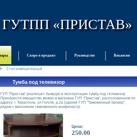
ГУТПП «ПРИСТАВ»
овары
Скоро в продаже
Руководство
Вакансии
Стол компьютерный
Тумба под телевизор
ГУП "Пристав" реализует бывшую в эксплуатации тумбу под телевизор.
Приобрести имущество можно в магазине ГУП "Пристав", расположенном по
адресу: г. Тирасполь, ул.Гоголя, д.2а (здание ГУП "Таможенный брокер",
рядом с магазином таможенного конфиската).
Цена:
250.00