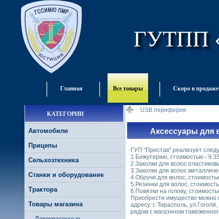
ГУТПП 
Главная
Все товары
Скоро в продаже
USB периферия
КАТЕГОРИИ
Автомобили
Аксессуары для 
Прицепы
ГУП "Пристав" реализует след
1.Бижутерию, стоимостью - 9.35
Сельхозтехника
2.Заколки для волос пластиковы
3.Заколки для волос металличес
Станки и оборудование
4.Обручи для волос, стоимостью
5.Резинки для волос, стоимостью
Трактора
6.Повязки на голову, стоимостью
Приобрести имущество можно в
Товары магазина
адресу: г. Тирасполь, ул.Гогол
рядом с магазином таможенног
Лакокрасочные