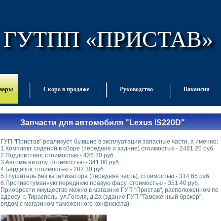
ГУТПП «ПРИСТАВ»
овары
Скоро в продаже
Руководство
Вакансии
Запчасти для автомобиля "Lexus IS220D"
ГУП "Пристав" реализует бывшие в эксплуатации запасные части, а именно:
1.Комплект сидений в сборе (передние и задние) стоимостью - 2481.20 руб.
2.Подлокотник, стоимостью - 426.20 руб.
3.Автомагнитолу, стоимостью - 341.00 руб.
4.Бардачок, стоимостью - 202.30 руб.
5.Глушитель без катализатора (передняя часть), стоимостью - 314.65 руб.
6.Противотуманную переднюю правую фару, стоимостью - 351.40 руб.
Приобрести имущество можно в магазине ГУП "Пристав", расположенном по
адресу: г. Тирасполь, ул.Гоголя, д.2а (здание ГУП "Таможенный брокер",
рядом с магазином таможенного конфиската).