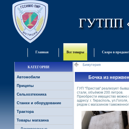
ГУТПП 
Главная
Все товары
Скоро в продаже
Бижутерия
КАТЕГОРИИ
Автомобили
Бочка из нержве
Прицепы
ГУП "Пристав" реализует бывш
стали, объёмом 200 литров.
Сельхозтехника
Приобрести имущество можно в
адресу: г. Тирасполь, ул.Гогол
Станки и оборудование
рядом с магазином таможенног
Трактора
Товары магазина
Лакокрасочные