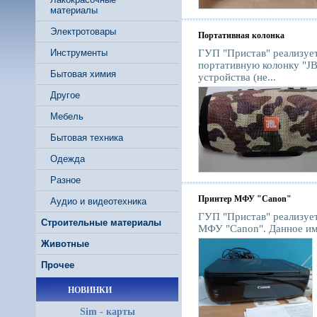
материалы
Электротовары
Портативная колонка
Инструменты
ГУП "Пристав" реализуе
портативную колонку "J
Бытовая химия
устройства (не...
Другое
Мебель
Бытовая техника
Одежда
Разное
Принтер МФУ "Canon"
Аудио и видеотехника
ГУП "Пристав" реализуе
Строительные материалы
МФУ "Canon". Данное иму
Животные
Прочее
НОВИНКИ
Sim - карты