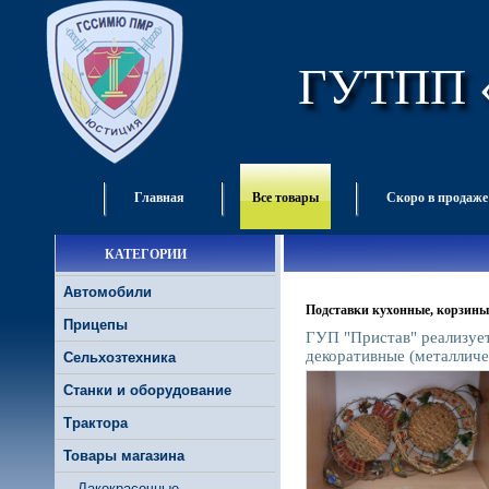
ГУТПП 
Главная
Все товары
Скоро в продаже
КАТЕГОРИИ
Автомобили
Подставки кухонные, корзины
Прицепы
ГУП "Пристав" реализуе
декоративные (металличес
Сельхозтехника
Станки и оборудование
Трактора
Товары магазина
Лакокрасочные