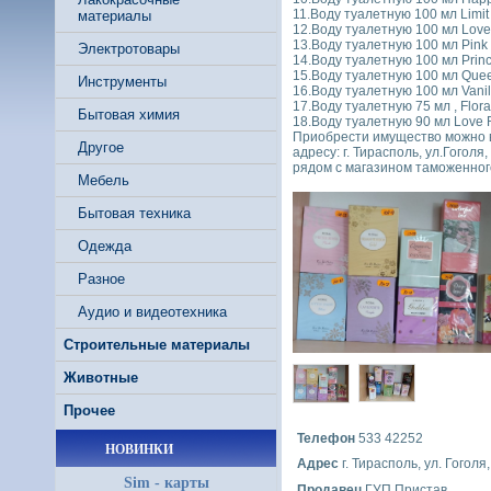
11.Воду туалетную 100 мл Limit 
материалы
12.Воду туалетную 100 мл Love 
13.Воду туалетную 100 мл Pink 
Электротовары
14.Воду туалетную 100 мл Prince
15.Воду туалетную 100 мл Queen
Инструменты
16.Воду туалетную 100 мл Vanila
17.Воду туалетную 75 мл , Flora
Бытовая химия
18.Воду туалетную 90 мл Love Ri
Приобрести имущество можно в
Другое
адресу: г. Тирасполь, ул.Гогол
рядом с магазином таможенног
Мебель
Бытовая техника
Одежда
Разное
Аудио и видеотехника
Строительные материалы
Животные
Прочее
Телефон
533 42252
НОВИНКИ
Адрес
г. Тирасполь, ул. Гоголя,
Sim - карты
Продавец
ГУП Пристав