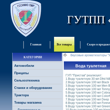
ГУТПП 
Главная
Все товары
Скоро в продаже
Вкусовые ароматизаторы "У
КАТЕГОРИИ
Автомобили
Вода туалетная
Прицепы
ГУП "Пристав" реализует:
1.Воду туалетную 30 мл Dfrd N8
Сельхозтехника
2.Воду туалетную 100 мл Black 
3.Воду туалетную 100 мл Men Bl
Станки и оборудование
4.Воду туалетную 100 мл Tonny,
5.Воду туалетную 100 мл Cobra 
Трактора
6.Воду туалетную 100 мл Colorfu
7.Воду туалетную 100 мл Deep L
Товары магазина
8.Воду туалетную 100 мл Foreve
9.Воду туалетную 100 мл Green 
Лакокрасочные
10.Воду туалетную 100 мл Happ