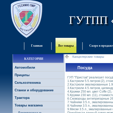
ГУТПП 
Главная
Все товары
Скоро в продаже
Канцелярские товары
КАТЕГОРИИ
Автомобили
Посуда
Прицепы
ГУП "Пристав" реализует посуд
1.Кастрюли 5.5 литров (2), стои
Сельхозтехника
2.Кастрюли эмалированные 1.9 л
3.Кастрюли 4.5 литров, цилиндр
Станки и оборудование
4.Кружки 250 мл. цвет Coffe (2),
5.Кружки 230 мл. (11), стоимость
Трактора
6.Сковороды антипригарные 26 с
7.Чайники 3.5 л., эмалированные
Товары магазина
8.Чайники 3.5 л., эмалированные
9.Миски 3.5 л., эмалированные (
Лакокрасочные
Приобрести данный товар можн