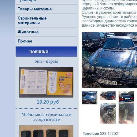
передний бампер деформирован
царапины и сколы.
Товары магазина
Салон - в удовлетворительном 
Рулевое управление - в рабоче
Строительные
Необходима диагностика ходово
материалы
Данное имущество находится на
Животные
Прочее
НОВИНКИ
Sim - карты
19.20 руб
Мобильные терминалы в
ассортименте
Телефон
533 42252