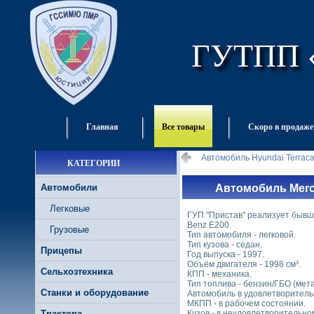
ГУТПП 
Главная
Все товары
Скоро в продаже
Автомобиль Hyundai Terrac
КАТЕГОРИИ
Автомобили
Автомобиль Merc
Легковые
ГУП "Пристав" реализует бывш
Benz E200.
Грузовые
Тип автомобиля - легковой.
Тип кузова - седан.
Прицепы
Год выпуска - 1997.
Объём двигателя - 1998 см³.
Сельхозтехника
КПП - механика.
Тип топлива - бензин/ГБО (мета
Станки и оборудование
Автомобиль в удовлетворитель
МКПП - в рабочем состоянии.
Трактора
Кузов - в неудовлетворительн