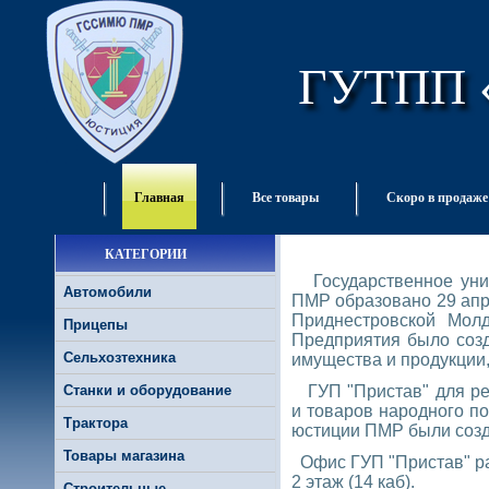
ГУТПП 
Главная
Все товары
Скоро в продаже
КАТЕГОРИИ
Государственное унит
Автомобили
ПМР образовано 29 апре
Приднестровской Мол
Прицепы
Предприятия было созд
Сельхозтехника
имущества и продукции
Станки и оборудование
ГУП "Пристав" для ре
и товаров народного п
Трактора
юстиции ПМР были созда
Товары магазина
Офис ГУП "Пристав" рас
2 этаж (14 каб).
Строительные