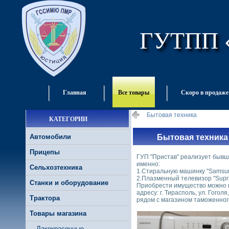
ГУТПП 
Главная
Все товары
Скоро в продаже
Бытовая техника
КАТЕГОРИИ
Автомобили
Бытовая техника
Прицепы
ГУП "Пристав" реализует бывшу
именно:
Сельхозтехника
1.Стиральную машинку "Samsung
2.Плазменный телевизор "Supra
Станки и оборудование
Приобрести имущество можно в
адресу: г. Тирасполь, ул. Гогол
Трактора
рядом с магазином таможенног
Товары магазина
Лакокрасочные