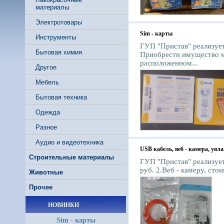
материалы
Электротовары
Sim - карты
Инструменты
ГУП "Пристав" реализует
Бытовая химия
Приобрести имущество м
расположенном...
Другое
Мебель
Бытовая техника
Одежда
Разное
Аудио и видеотехника
USB кабель, веб - камера, увл
Строительные материалы
ГУП "Пристав" реализует:
руб. 2.Веб - камеру, стои
Животные
Прочее
НОВИНКИ
Sim - карты