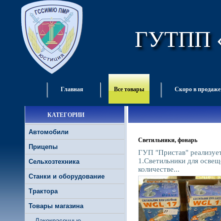
ГУТПП 
Главная
Все товары
Скоро в продаже
КАТЕГОРИИ
Автомобили
Cветильники, фонарь
Прицепы
ГУП "Пристав" реализуе
1.Светильники для освещ
Сельхозтехника
количестве...
Станки и оборудование
Трактора
Товары магазина
Лакокрасочные